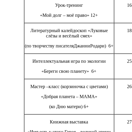
Урок-тренинг
16
«Мой долг – моё право» 12+
Литературный калейдоскоп «Луковые
18
слёзы и весёлый смех»
(по творчеству писателяДжанниРодари) 6+
Интеллектуальная игра по экологии
25
«Береги свою планету» 6+
Мастер –класс (корзиночка с цветами)
26
«Добрая планета – МАМА»
(ко Дню матери) 6+
Книжная выставка
27
«Имя есть у этого Героя – великой армии