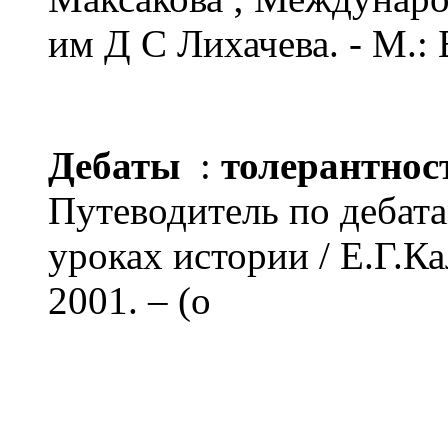
им Д С Лихачева. - М.:
Дебаты
:
толерантнос
Путеводитель по дебатам
уроках истории / Е.Г.Ка
2001. – (о