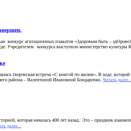
авершен.
ан конкурс агитационных плакатов «Здоровым быть – здОрово!
еде. Учредителем конкурса выступило министерство культуры Кр
ке
тоялась творческая встреча «С книгой по жизни». В ходе, котор
шего района – Валентиной Ивановной Бондаренко.
Читать далее..
ией, которая началась 400 лет назад. Это – праздник взаимопо
ть далее...