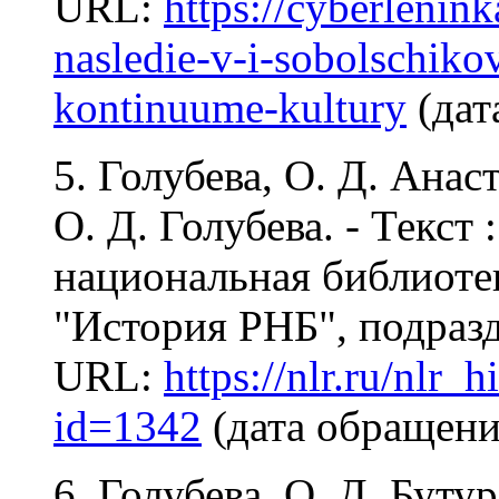
URL:
https://cyberlenink
nasledie-v-i-sobolschik
kontinuume-kultury
(дат
5. Голубева, О. Д. Ана
О. Д. Голубева. - Текст
национальная библиотека
"История РНБ", подразд
URL:
https://nlr.ru/nlr_
id=1342
(дата обращения
6. Голубева, О. Д. Бут