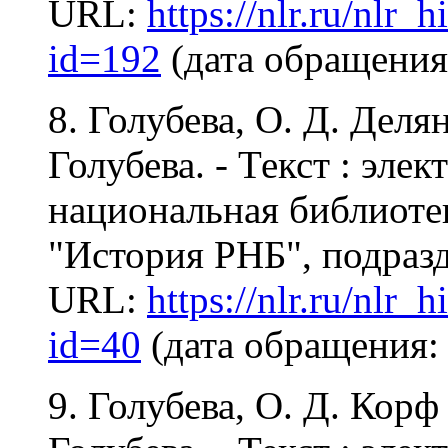
URL:
https://nlr.ru/nlr_
id=192
(дата обращения:
8. Голубева, О. Д. Деля
Голубева. - Текст : эле
национальная библиотека
"История РНБ", подразд
URL:
https://nlr.ru/nlr_
id=40
(дата обращения: 
9. Голубева, О. Д. Корф