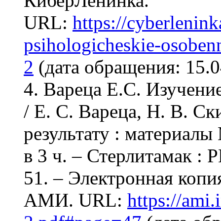
КиберЛенинка.
URL:
https://cyberleninka
psihologicheskie-osoben
2
(дата обращения: 15.0
4. Вареца Е.С. Изучени
/ Е. С. Вареца, Н. В. Ск
результату : материалы 
в 3 ч. – Стерлитамак : 
51. – Электронная копи
АМИ. URL:
https://am