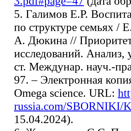
3.pdf#page=47
(дата обр
5. Галимов Е.Р. Воспи
по структуре семьях / Е
А. Дюкина // Приорите
исследований. Анализ, 
ст. Междунар. науч.-пра
97. – Электронная копи
Omega science. URL:
htt
russia.com/SBORNIKI/
15.04.2024).