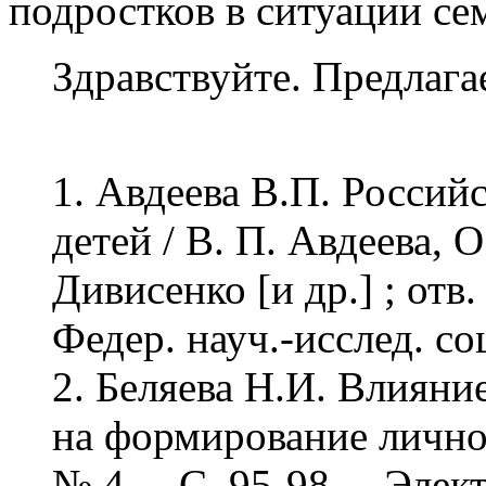
подростков в ситуации се
Здравствуйте. Предлаг
1. Авдеева В.П. Россий
детей / В. П. Авдеева, 
Дивисенко [и др.] ; отв.
Федер. науч.-исслед. со
2. Беляева Н.И. Влияни
на формирование личност
№ 4. – С. 95-98. – Эле