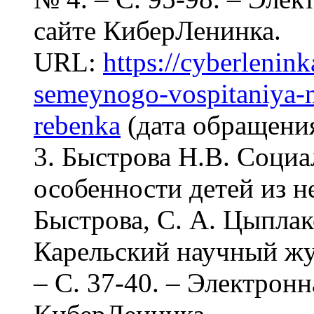
сайте КиберЛенинка.
URL:
https://cyberleninka
semeynogo-vospitaniya-n
rebenka
(дата обращения
3. Быстрова Н.В. Соци
особенности детей из н
Быстрова, С. А. Цыплако
Карельский научный журн
– С. 37-40. – Электронн