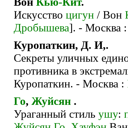
Вон
Кью-Кит
.
Искусство
цигун
/ Вон
Дробышева
]. - Москва
Куропаткин, Д. И,.
Секреты уличных едино
противника в экстремал
Куропаткин. - Москва :
Го
,
Жуйсян
.
Ураганный стиль
ушу
:
Жуйсян
Го
,
Хауфэн
Ван